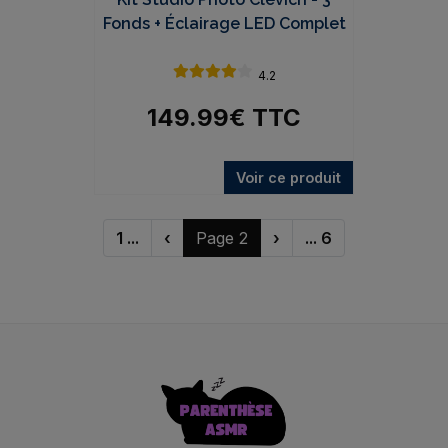
Fonds + Éclairage LED Complet
4.2
149.99
€
TTC
Voir ce produit
1 ...
‹
Page 2
›
... 6