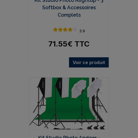
Kit Studio Photo Alightup - 3
Softbox & Accessoires
Complets
3.9
71.55
€
TTC
Voir ce produit
Kit Studio Photo Andoer -