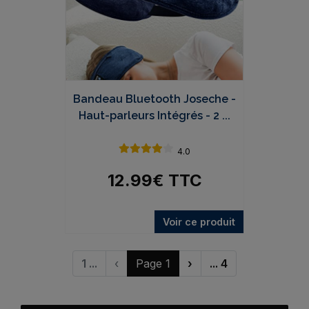
Bandeau Bluetooth Joseche -
Haut-parleurs Intégrés - 2 ...
4.0
12.99
€
TTC
Voir ce produit
1 ...
‹
Page 1
›
... 4