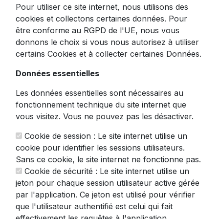
Pour utiliser ce site internet, nous utilisons des
cookies et collectons certaines données. Pour
être conforme au RGPD de l'UE, nous vous
donnons le choix si vous nous autorisez à utiliser
certains Cookies et à collecter certaines Données.
Bandeau Bluetooth COTOP -
Données essentielles
Écouteurs Intégrés pour
Les données essentielles sont nécessaires au
Somm...
fonctionnement technique du site internet que
vous visitez. Vous ne pouvez pas les désactiver.
4.2
Cookie de session : Le site internet utilise un
11.89
€
TTC
cookie pour identifier les sessions utilisateurs.
Sans ce cookie, le site internet ne fonctionne pas.
Voir ce produit
Cookie de sécurité : Le site internet utilise un
jeton pour chaque session utilisateur active gérée
par l'application. Ce jeton est utilisé pour vérifier
que l'utilisateur authentifié est celui qui fait
effectivement les requêtes à l'application.