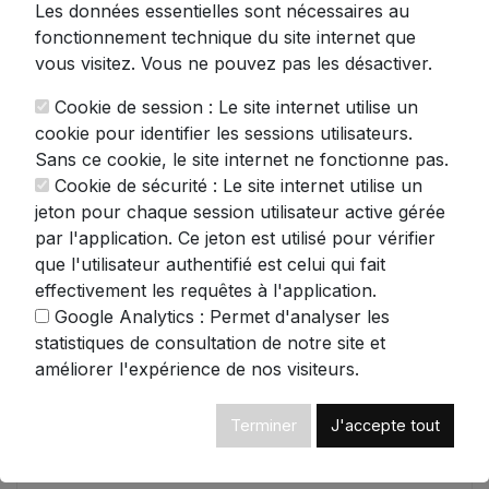
Les données essentielles sont nécessaires au
dormir confortablement, même sur le côté.
fonctionnement technique du site internet que
Plus besoin de vous réveiller avec ces
vous visitez. Vous ne pouvez pas les désactiver.
sensations désagréables d'écouteurs qui
s'enfoncent dans vos oreilles - un vrai
Cookie de session : Le site internet utilise un
cauchemar pour les sensibles aux
cookie pour identifier les sessions utilisateurs.
chuchotements et autres déclencheurs
Sans ce cookie, le site internet ne fonctionne pas.
ASMR!
Cookie de sécurité : Le site internet utilise un
jeton pour chaque session utilisateur active gérée
L'expérience HoomBand ne s'arrête pas à
par l'application. Ce jeton est utilisé pour vérifier
son confort physique. Avec votre achat,
que l'utilisateur authentifié est celui qui fait
accédez à plus de 100 heures d'histoires
effectivement les requêtes à l'application.
hypnotisantes et de méditations guidées
Google Analytics : Permet d'analyser les
créées par des spécialistes du sommeil. Ces
statistiques de consultation de notre site et
contenus exclusifs vous aideront à:
améliorer l'expérience de nos visiteurs.
Vous endormir rapidement et sans
effort
Terminer
J'accepte tout
Apaiser votre esprit agité après une
longue journée