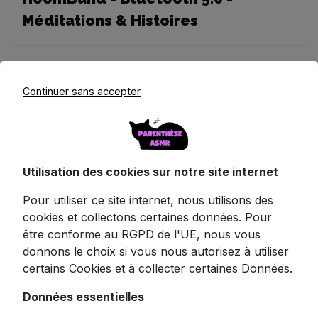
Méditations & Histoires
Découvrez le summum du confort auditif
Continuer sans accepter
avec ce bandeau écouteurs audio
HoomBand, votre allié nocturne pour des
nuits sereines et réparatrices. Ce n'est pas
juste un bandeau avec des écouteurs, c'est
votre passeport pour le pays des rêves!
Utilisation des cookies sur notre site internet
Conçu pour les amateurs de détente
Pour utiliser ce site internet, nous utilisons des
profonde, ce bandeau ajustable en taille
cookies et collectons certaines données. Pour
universelle repousse les limites du confort
être conforme au RGPD de l'UE, nous vous
avec son système de fixation velcro. Son
donnons le choix si vous nous autorisez à utiliser
tissu respirant allie souplesse et douceur,
certains Cookies et à collecter certaines Données.
tandis que ses écouteurs ultra-plats,
délicatement dissimulés sous une couche de
Données essentielles
mousse thermoformée, vous permettent de