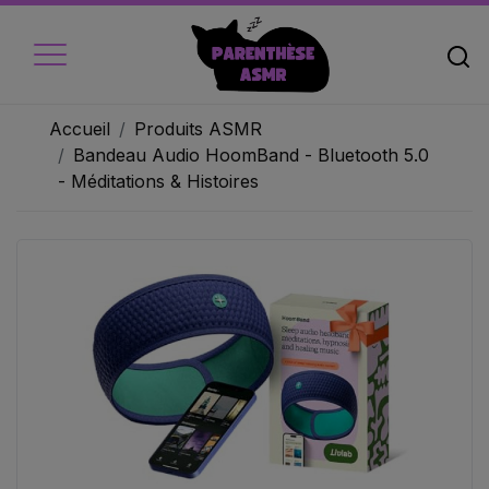
Accueil
Produits ASMR
Bandeau Audio HoomBand - Bluetooth 5.0
- Méditations & Histoires
Accueil
Micros
Ecouteur
Caméra vidéo
Ambiance
Objets
Livres audio