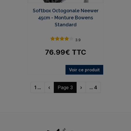
Softbox Octogonale Neewer
45cm - Monture Bowens
Standard
3.9
76.99
€
TTC
Voir ce produit
1 ...
‹
Page 3
›
... 4