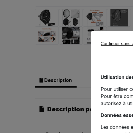
Continuer sans 
Utilisation de
Description
Pour utiliser 
Pour être con
autorisez à ut
Description pour Softbox 
Données esse
Les données es