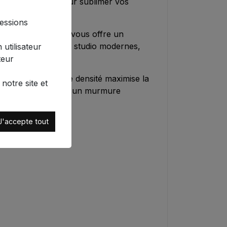
ssoire parfait pour sublimer vos
sessions
te boîte à lumière vous offre un
upart des flashs de studio modernes,
 utilisateur
teur
tissu en nylon haute densité maximise la
notre site et
se vos sujets comme un murmure
os relaxantes.
J'accepte tout