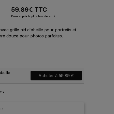
59.89
€
TTC
Dernier prix le plus bas détecté
 grille nid d'abeille pour portraits et
ère douce pour photos parfaites.
beille
Acheter à
59.89 €
vis
er