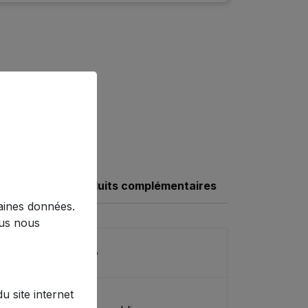
Produits complémentaires
taines données.
ous nous
ille Amovible
 site internet