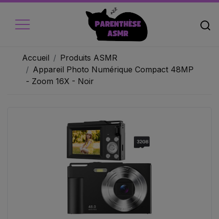
Accueil
Produits ASMR
Appareil Photo Numérique Compact 48MP
- Zoom 16X - Noir
Accueil
Micros
Ecouteur
Caméra vidéo
Ambiance
Objets
Livres audio