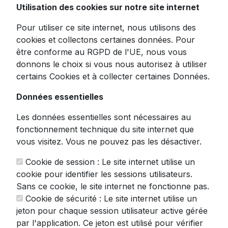
Utilisation des cookies sur notre site internet
16X - Noir
Pour utiliser ce site internet, nous utilisons des
cookies et collectons certaines données. Pour
être conforme au RGPD de l'UE, nous vous
Capturez vos moments les plus précieux
donnons le choix si vous nous autorisez à utiliser
avec notre appareil photo numérique
certains Cookies et à collecter certaines Données.
compact à la fois performant et simple
d'utilisation. Conçu pour satisfaire les
Données essentielles
photographes de tous niveaux, ce modèle
Les données essentielles sont nécessaires au
noir élégant combine technologie avancée et
fonctionnement technique du site internet que
facilité d'utilisation.
vous visitez. Vous ne pouvez pas les désactiver.
✨
Caractéristiques principales :
Cookie de session : Le site internet utilise un
- Résolution impressionnante de 48MP pour
cookie pour identifier les sessions utilisateurs.
des photos d'une netteté exceptionnelle
Sans ce cookie, le site internet ne fonctionne pas.
- Zoom numérique 16X pour capturer les
Cookie de sécurité : Le site internet utilise un
détails même à distance
jeton pour chaque session utilisateur active gérée
- Enregistrement vidéo Full HD 1080P parfait
par l'application. Ce jeton est utilisé pour vérifier