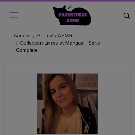
Accueil
Produits ASMR
Collection Livres et Mangas - Série
Complète
Accueil
Micros
Ecouteur
Caméra vidéo
Ambiance
Objets
Livres audio