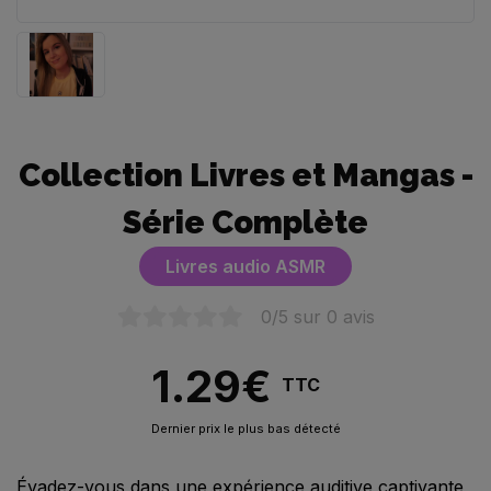
Collection Livres et Mangas -
Série Complète
Livres audio ASMR
0
/5 sur
0
avis
1.29
€
TTC
Dernier prix le plus bas détecté
Évadez-vous dans une expérience auditive captivante