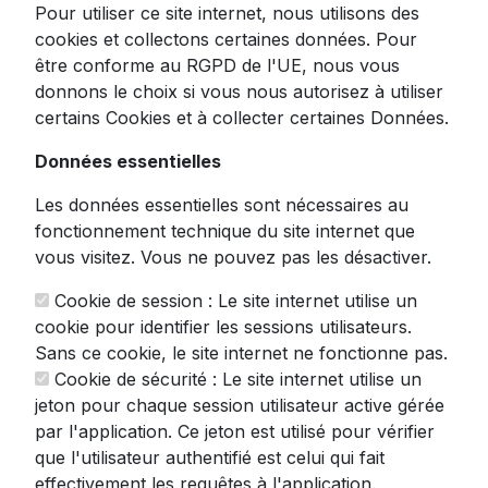
Pour utiliser ce site internet, nous utilisons des
à travers les joyaux de la littérature et du
cookies et collectons certaines données. Pour
manga !
être conforme au RGPD de l'UE, nous vous
Immergez-vous dans une expérience auditive
donnons le choix si vous nous autorisez à utiliser
captivante avec ce livre audio qui vous fait
certains Cookies et à collecter certaines Données.
découvrir une collection d'œuvres littéraires
Données essentielles
et de mangas méticuleusement analysés.
Chaque chapitre vous invite à explorer de
Les données essentielles sont nécessaires au
nouveaux univers narratifs, parfaitement
fonctionnement technique du site internet que
narré pour accompagner vos moments de
vous visitez. Vous ne pouvez pas les désactiver.
détente et d'évasion.
Cookie de session : Le site internet utilise un
Cette production audio présente un
cookie pour identifier les sessions utilisateurs.
panorama d'œuvres variées qui satisferont
Sans ce cookie, le site internet ne fonctionne pas.
toutes les curiosités littéraires. Que vous
Cookie de sécurité : Le site internet utilise un
soyez amateur de fantasy, d'aventure, de
jeton pour chaque session utilisateur active gérée
romance ou de science-fiction, le narrateur
par l'application. Ce jeton est utilisé pour vérifier
vous guide à travers les chefs-d'œuvre
que l'utilisateur authentifié est celui qui fait
incontournables de chaque genre.
effectivement les requêtes à l'application.