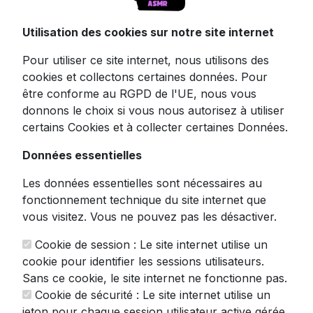
Ultra-Doux - Bluetooth 5.4
Utilisation des cookies sur notre site internet
Pour utiliser ce site internet, nous utilisons des
Redéfinissez votre expérience de relaxation
cookies et collectons certaines données. Pour
grâce aux écouteurs de sommeil
être conforme au RGPD de l'UE, nous vous
MONODEAL, le compagnon idéal pour vos
donnons le choix si vous nous autorisez à utiliser
nuits paisibles. Ces petites merveilles
certains Cookies et à collecter certaines Données.
technologiques sont conçues spécifiquement
pour vous accompagner dans vos voyages
Données essentielles
nocturnes vers le pays des rêves. 😴
Les données essentielles sont nécessaires au
Fabriqués en silicone liquide d'une douceur
fonctionnement technique du site internet que
incomparable, ces écouteurs épousent
vous visitez. Vous ne pouvez pas les désactiver.
parfaitement la forme de votre oreille sans
exercer la moindre pression. Chaque
Cookie de session : Le site internet utilise un
écouteur ne pèse que 2,5 grammes - c'est
cookie pour identifier les sessions utilisateurs.
comme si vous aviez deux petites plumes
Sans ce cookie, le site internet ne fonctionne pas.
dans les oreilles! Idéal pour les dormeurs
Cookie de sécurité : Le site internet utilise un
latéraux qui peuvent enfin s'endormir sur le
jeton pour chaque session utilisateur active gérée