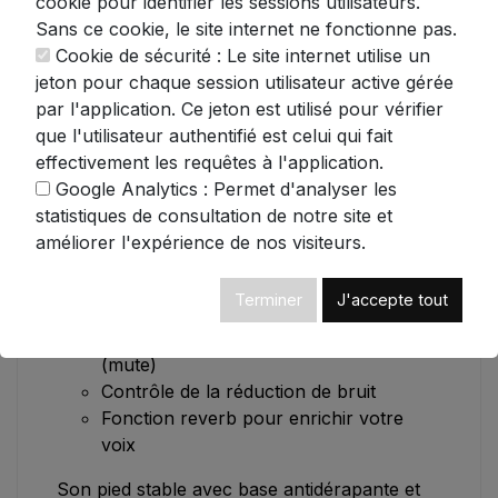
cookie pour identifier les sessions utilisateurs.
Sans ce cookie, le site internet ne fonctionne pas.
L'élégance n'est pas en reste avec son rétro-
Cookie de sécurité : Le site internet utilise un
éclairage RGB Rainbow à 360° qui apportera
jeton pour chaque session utilisateur active gérée
une touche d'ambiance à votre setup. Vous
par l'application. Ce jeton est utilisé pour vérifier
pouvez d'ailleurs contrôler cette illumination
que l'utilisateur authentifié est celui qui fait
d'un simple geste grâce à l'interrupteur
effectivement les requêtes à l'application.
dédié.
Google Analytics : Permet d'analyser les
La praticité est au cœur de sa conception
statistiques de consultation de notre site et
avec des commandes facilement accessibles
améliorer l'expérience de nos visiteurs.
:
Terminer
J'accepte tout
Molette de gain pour ajuster le volume
Bouton de désactivation du micro
(mute)
Contrôle de la réduction de bruit
Fonction reverb pour enrichir votre
voix
Son pied stable avec base antidérapante et