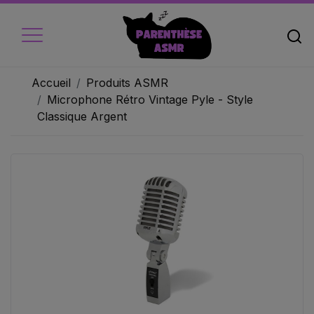
Accueil
Produits ASMR
Microphone Rétro Vintage Pyle - Style
Classique Argent
Accueil
Micros
Ecouteur
Caméra vidéo
Ambiance
Objets
Livres audio