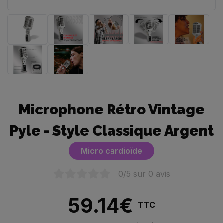
Microphone Rétro Vintage
Pyle - Style Classique Argent
Micro cardioïde
0
/5 sur
0
avis
59.14
€
TTC