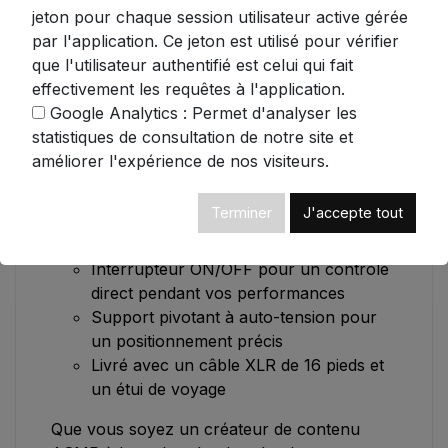
jeton pour chaque session utilisateur active gérée
l'arrière.
par l'application. Ce jeton est utilisé pour vérifier
Caractéristiques techniques:
que l'utilisateur authentifié est celui qui fait
effectivement les requêtes à l'application.
Construction robuste en métal moulé
Google Analytics : Permet d'analyser les
sous pression avec finition argentée
statistiques de consultation de notre site et
Réponse en fréquence ultra-large:
améliorer l'expérience de nos visiteurs.
80Hz à 12kHz
Sensibilité: -75dB ±3dB pour une
Terminer
J'accepte tout
reproduction fidèle
Impédance de sortie: 600 Ohms
Interrupteur ON/OFF pour un contrôle
direct pendant vos performances
Support pivotant à auto-tension pour
un positionnement précis
Livré avec un câble XLR de 16 pieds et
un étui de voyage
Que vous soyez un créateur de contenu