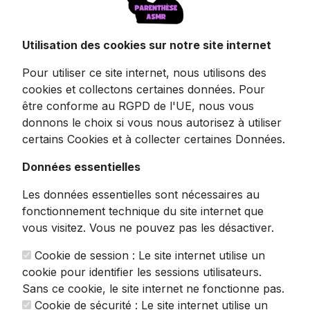
Utilisation des cookies sur notre site internet
Plongez dans l'ambiance des studios
d'enregistrement d'antan avec ce superbe
Pour utiliser ce site internet, nous utilisons des
microphone dynamique au design rétro
cookies et collectons certaines données. Pour
emblématique. Ce n'est pas seulement un
être conforme au RGPD de l'UE, nous vous
équipement audio, c'est une véritable pièce
donnons le choix si vous nous autorisez à utiliser
de style qui ajoutera une touche vintage à
certains Cookies et à collecter certaines Données.
votre setup tout en vous offrant une qualité
sonore irréprochable. 🎙️
Données essentielles
Conçu pour les puristes du son, ce
Les données essentielles sont nécessaires au
microphone asmr
est équipé d'un filtre anti-
fonctionnement technique du site internet que
pop intégré qui élimine les bruits de souffle
vous visitez. Vous ne pouvez pas les désactiver.
indésirables, vous garantissant ainsi des
Cookie de session : Le site internet utilise un
enregistrements d'une pureté cristalline. Sa
cookie pour identifier les sessions utilisateurs.
directivité cardioïde unidirectionnelle capture
Sans ce cookie, le site internet ne fonctionne pas.
parfaitement votre voix tout en rejetant les
Cookie de sécurité : Le site internet utilise un
sons indésirables venant des côtés et de