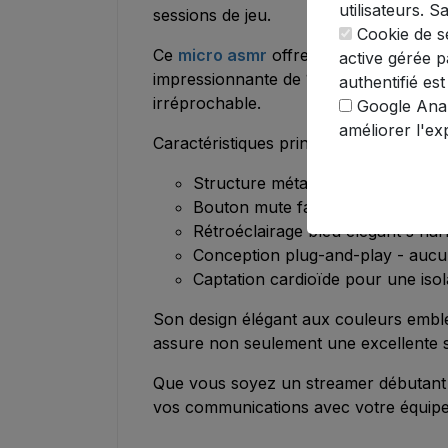
utilisateurs. S
sessions de jeu.
Cookie de sé
Ce
micro asmr
offre une qualité sono
active gérée pa
impressionnante de 16 bits/48 kHz. Les
authentifié est
irréprochable.
Google Analy
améliorer l'ex
Caractéristiques principales:
Structure métallique robuste garant
Bouton mute facilement accessib
Rétroéclairage bleu élégant s'ha
Conception plug-and-play - aucun
Captation cardioïde pour une isol
Son design élégant aux couleurs emblé
assure non seulement une excellente sta
Que vous soyez un streamer débutant o
vos communications avec votre équipe 