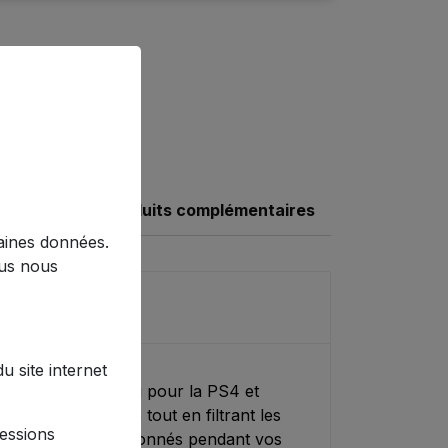
Produits complémentaires
taines données.
ous nous
y
 site internet
spécialement conçu pour la PS4 et
té exceptionnelle tout en filtrant les
sessions
aires les plus passionnés pendant vos