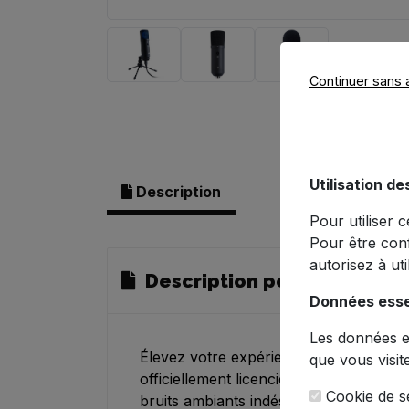
Continuer sans 
Utilisation de
Description
Pour utiliser 
Pour être con
autorisez à ut
Description pour Microphon
Données esse
Les données es
Élevez votre expérience de streaming
que vous visit
officiellement licencié par Sony. Sa te
Cookie de se
bruits ambiants indésirables - parfai