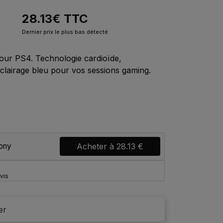
28.13
€
TTC
Dernier prix le plus bas détecté
our PS4. Technologie cardioïde,
clairage bleu pour vos sessions gaming.
Sony
Acheter à
28.13 €
vis
er