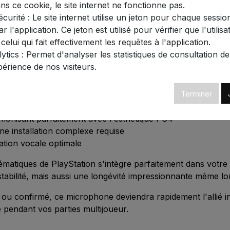
ans ce cookie, le site internet ne fonctionne pas.
curité : Le site internet utilise un jeton pour chaque session
re remarquable grâce à son convertisseur Analogique/Numé
r l'application. Ce jeton est utilisé pour vérifier que l'utilisa
 chuchotements les plus subtils comme vos cris de victoire 
 celui qui fait effectivement les requêtes à l'application.
tics : Permet d'analyser les statistiques de consultation de 
périence de nos visiteurs.
issant durabilité et stabilité
Terminer
le pour couper instantanément le son
rmonisant parfaitement avec l'esthétique PS4
e installation complexe requise
ation vocale optimale
matiques de PlayStation s'intègre parfaitement dans votre 
bilité, mais aussi une longévité impressionnante même lors 
u confirmé, ce microphone deviendra rapidement l'allié in
pendant vos parties multijoueur.