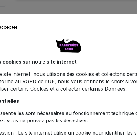
accepter
s cookies sur notre site internet
Caractéristiques
ce site internet, nous utilisons des cookies et collectons cer
forme au RGPD de l'UE, nous vous donnons le choix si v
iliser certains Cookies et à collecter certaines Données.
e Streaming PS4 - Licence Officielle Son
ntielles
sentielles sont nécessaires au fonctionnement technique du
 à un niveau supérieur avec ce microphone professionnel 
ez. Vous ne pouvez pas les désactiver.
chnologie cardioïde avancée capture votre voix avec une clar
ssion : Le site internet utilise un cookie pour identifier les 
t pour vos streams gaming ou pour enregistrer vos comment