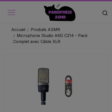
Accueil
Produits ASMR
Microphone Studio AKG C214 - Pack
Complet avec Câble XLR
Accueil
Micros
Ecouteur
Caméra vidéo
Ambiance
Objets
Livres audio