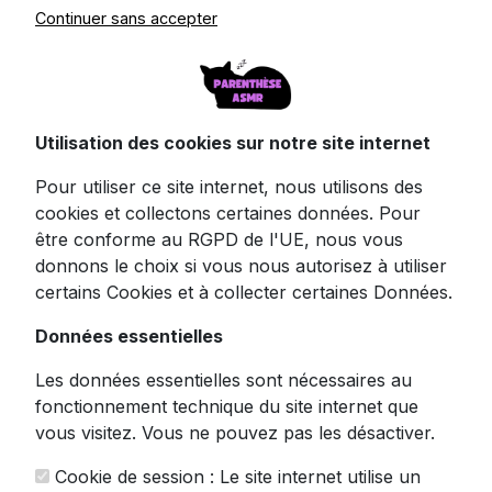
Continuer sans accepter
avec Câble XLR
Maîtrisez l'art du son parfait avec ce
Utilisation des cookies sur notre site internet
microphone statique cardioïde AKG C214,
accompagné de son câble XLR Stagg de
Pour utiliser ce site internet, nous utilisons des
haute qualité. Un duo parfait pour capturer
cookies et collectons certaines données. Pour
chaque subtilité sonore, jusqu'aux
être conforme au RGPD de l'UE, nous vous
chuchotements les plus délicats. 🎧
donnons le choix si vous nous autorisez à utiliser
certains Cookies et à collecter certaines Données.
Ce microphone de studio est spécialement
conçu pour offrir une qualité
Données essentielles
d'enregistrement exceptionnelle, idéal pour
ceux qui recherchent un
micro pour faire de
Les données essentielles sont nécessaires au
l'ASMR
avec une clarté cristalline. Ces petits
fonctionnement technique du site internet que
frissons auditifs n'auront jamais été aussi
vous visitez. Vous ne pouvez pas les désactiver.
bien capturés!
Cookie de session : Le site internet utilise un