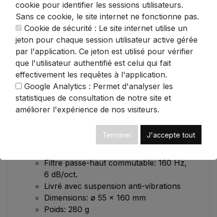
Caractéristiques techniques du microphone
cookie pour identifier les sessions utilisateurs.
AKG C214:
Sans ce cookie, le site internet ne fonctionne pas.
Cookie de sécurité : Le site internet utilise un
Gamme de fréquences étendue: 20 Hz -
jeton pour chaque session utilisateur active gérée
20 kHz pour une reproduction fidèle
par l'application. Ce jeton est utilisé pour vérifier
Diagramme polaire cardioïde réduisant
que l'utilisateur authentifié est celui qui fait
les sons indésirables
effectivement les requêtes à l'application.
Sensibilité: 20 mV/Pa pour capter les
Google Analytics : Permet d'analyser les
nuances sonores
statistiques de consultation de notre site et
Impédance: 200 Ω
améliorer l'expérience de nos visiteurs.
Rapport signal/bruit: 81 dB-A pour un
son pur
Terminer
J'accepte tout
Atténuateur commutable (0/-20 dB)
pour s'adapter à différentes sources
Filtre passe-haut commutable: 160 Hz,
6 dB/oct.
Livré avec suspension anti-vibrations
Dimensions: ø 55 x 160 mm
Poids: 280 g