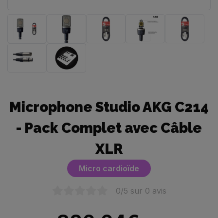
Microphone Studio AKG C214
- Pack Complet avec Câble
XLR
Micro cardioïde
0
/5 sur
0
avis