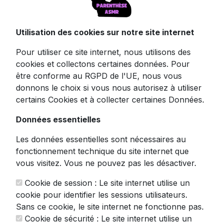
Donnez vie à vos ambitions auditives avec ce
microphone USB JAMELO RGB qui fera
Utilisation des cookies sur notre site internet
frissonner vos auditeurs. Sa technologie à
Pour utiliser ce site internet, nous utilisons des
condensateur cardioïde capture votre voix
cookies et collectons certaines données. Pour
avec une clarté impressionnante, parfaite
être conforme au RGPD de l'UE, nous vous
pour créer des sensations auditives
donnons le choix si vous nous autorisez à utiliser
enveloppantes.
certains Cookies et à collecter certaines Données.
L'installation se fait en un clin d'œil -
Données essentielles
connectez simplement le câble USB et
commencez à enregistrer instantanément sur
Les données essentielles sont nécessaires au
Mac, Windows, Android ou PS4/5. Pas de
fonctionnement technique du site internet que
pilotes à installer, pas de configuration
vous visitez. Vous ne pouvez pas les désactiver.
complexe. Le bonheur pour les créateurs de
contenus pressés !
Cookie de session : Le site internet utilise un
cookie pour identifier les sessions utilisateurs.
L'ambiance visuelle n'est pas en reste avec
Sans ce cookie, le site internet ne fonctionne pas.
ses 7 modes d'éclairage RGB qui
Cookie de sécurité : Le site internet utilise un