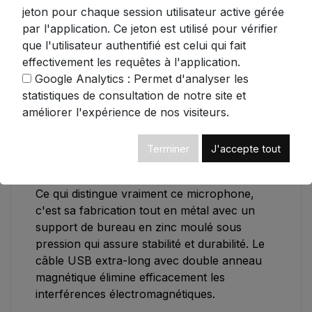
transforment votre espace de travail en
jeton pour chaque session utilisateur active gérée
véritable studio professionnel. Ces couleurs
par l'application. Ce jeton est utilisé pour vérifier
changeantes ne sont pas qu'esthétiques -
que l'utilisateur authentifié est celui qui fait
elles vous indiquent également si votre
micro
effectivement les requêtes à l'application.
cardioïde
est actif ou en sourdine.
Google Analytics : Permet d'analyser les
statistiques de consultation de notre site et
La sortie casque stéréo 3,5 mm intégrée avec
améliorer l'expérience de nos visiteurs.
contrôle du volume vous permet une
surveillance directe sans latence - idéal pour
vérifier que vos chuchotements ASMR sont
Terminer
J'accepte tout
captés avec la précision qu'ils méritent.
Ce qui distingue vraiment ce microphone,
c'est sa fabrication tout en métal avec un
support de bureau en zinc moulé sous
pression qui assure stabilité et durabilité. Le
câble USB extra-long avec double anneau
magnétique élimine efficacement les
interférences électromagnétiques.