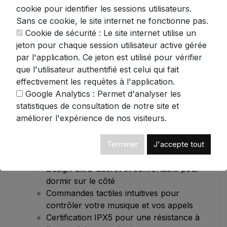
cookie pour identifier les sessions utilisateurs.
ASMR favoris n'auront jamais sonné aussi
Sans ce cookie, le site internet ne fonctionne pas.
bien pendant votre sommeil! 🌙
Cookie de sécurité : Le site internet utilise un
Dotés de la technologie Bluetooth 5.3, ces
jeton pour chaque session utilisateur active gérée
écouteurs offrent une connexion rapide et
par l'application. Ce jeton est utilisé pour vérifier
stable avec tous vos appareils. Leur
que l'utilisateur authentifié est celui qui fait
appairage automatique vous évite toute
effectivement les requêtes à l'application.
manipulation fastidieuse - sortez-les
Google Analytics : Permet d'analyser les
simplement de leur étui de chargement
statistiques de consultation de notre site et
compact, et ils se connectent instantanément
améliorer l'expérience de nos visiteurs.
à votre dernier appareil utilisé.
Terminer
J'accepte tout
Caractéristiques principales:
Design ultra-discret et confortable pour
dormir sur le côté
Commandes tactiles intuitives pour
contrôler votre musique et vos appels
Certification IPX5 pour une résistance à