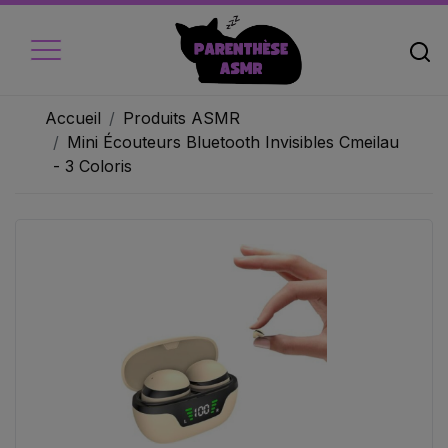
Accueil
Produits ASMR
Mini Écouteurs Bluetooth Invisibles Cmeilau
- 3 Coloris
Accueil
Micros
Ecouteur
Caméra vidéo
Ambiance
Objets
Livres audio