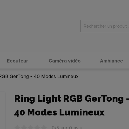
Ecouteur
Caméra vidéo
Ambiance
t RGB GerTong - 40 Modes Lumineux
Ring Light RGB GerTong 
40 Modes Lumineux
0
/5 sur
0
avis