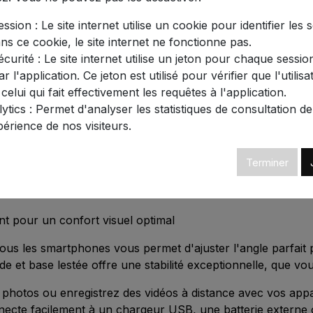
ace créatif avec ce magnifique anneau lumineux professio
lité de vos vidéos ! 🌟
ssion : Le site internet utilise un cookie pour identifier les 
ans ce cookie, le site internet ne fonctionne pas.
ouces (29,2 cm) vous offre une expérience d'éclairage co
curité : Le site internet utilise un jeton pour chaque session
 vous recherchiez une
lumière ASMR
apaisante pour vos vid
r l'application. Ce jeton est utilisé pour vérifier que l'utilisa
lumineux s'adapte à toutes vos créations.
 celui qui fait effectivement les requêtes à l'application.
tics : Permet d'analyser les statistiques de consultation de 
périence de nos visiteurs.
(Blanc, Blanc chaud, Jaune chaud)
u, Jaune, Violet, Cyan)
Terminer
es
e de 2800K à 6500K
nt pour un confort visuel optimal
ous les smartphones vous permet d'ajuster l'angle parfait 
e et base lestée offre une stabilité exceptionnelle, que vous
photos ou enregistrez des vidéos à distance avec vos appa
necte facilement à un chargeur USB, une batterie externe 