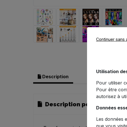
Continuer sans 
Utilisation de
Description
Pour utiliser 
Pour être con
autorisez à ut
Description pour Ring Lig
Données esse
Les données es
que vous visit