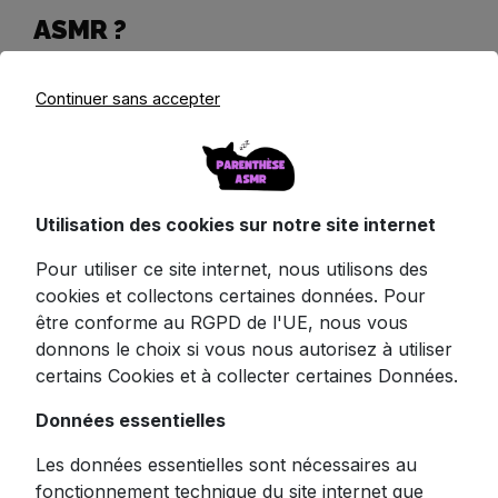
ASMR ?
Le confort et le design : le critère
Continuer sans accepter
numéro un pour la détente
Pourquoi 78 % des utilisateurs abandonnent leurs
écouteurs ASMR après une nuit d’utilisation ? La
réponse tient souvent au design. Optez pour des
Utilisation des cookies sur notre site internet
modèles ultra-plats et légers
, comme les
masques 3D ou bandeaux, évitant toute pression
Pour utiliser ce site internet, nous utilisons des
sur le cartilage. Les dormeurs sur le côté
cookies et collectons certaines données. Pour
apprécieront les formes ergonomiques qui
être conforme au RGPD de l'UE, nous vous
s’adaptent sans gêne.
donnons le choix si vous nous autorisez à utiliser
certains Cookies et à collecter certaines Données.
Les matériaux hypoallergéniques (silicone souple,
coton biologique) et respirants (tissus polaires
Données essentielles
légers) garantissent un port prolongé sans
Les données essentielles sont nécessaires au
irritation. Une étude récente souligne que
92 %
fonctionnement technique du site internet que
des utilisateurs privilégient le confort
avant