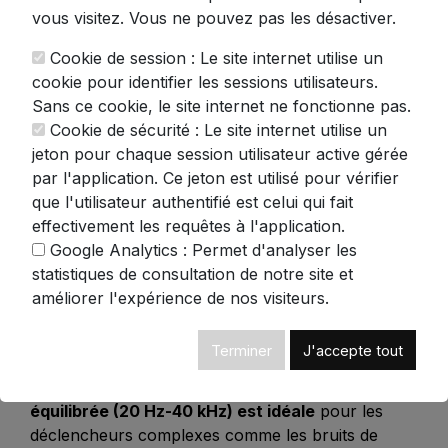
vous visitez. Vous ne pouvez pas les désactiver.
même la qualité sonore, surtout pour une
utilisation nocturne.
Cookie de session : Le site internet utilise un
cookie pour identifier les sessions utilisateurs.
La qualité sonore : au service des
Sans ce cookie, le site internet ne fonctionne pas.
déclencheurs ASMR
Cookie de sécurité : Le site internet utilise un
jeton pour chaque session utilisateur active gérée
Les
déclencheurs ASMR
exigent une
précision
par l'application. Ce jeton est utilisé pour vérifier
audio unique
. Les écouteurs doivent reproduire
que l'utilisateur authentifié est celui qui fait
des fréquences extrêmes : des tapotements
effectivement les requêtes à l'application.
cristallins (15-20 kHz) aux chuchotements graves
Google Analytics : Permet d'analyser les
(50-150 Hz). Une spatialisation sonore optimale
statistiques de consultation de notre site et
crée l’illusion de sons qui dansent autour de la
améliorer l'expérience de nos visiteurs.
tête, renforçant l’immersion.
Par exemple, les sons binauraux nécessitent des
Terminer
J'accepte tout
drivers calibrés pour éviter la saturation. Selon les
retours d’utilisateurs,
une réponse en fréquence
équilibrée (20 Hz-40 kHz) est idéale
pour les
déclencheurs complexes comme les bruits de