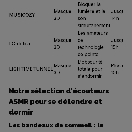
Bloquer la
Masque
lumière et le
Jusqu'à
MUSICOZY
3D
son
14h
simultanément
Les amateurs
Masque
de
Jusqu'à
LC-dolida
3D
technologie
15h
de pointe
L'obscurité
Masque
Plus de
LIGHTIMETUNNEL
totale pour
3D
10h
s'endormir
Notre sélection d'écouteurs
ASMR pour se détendre et
dormir
Les bandeaux de sommeil : le