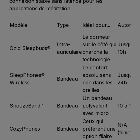
connexion stable sans latence pour les
applications de méditation.
Modèle
Type
Idéal pour...
Autonom
Le dormeur
Intra-
sur le côté qui
Jusqu'à
Ozlo Sleepbuds®
auriculaire
cherche la
10h
technologie
Le confort
SleepPhones®
absolu sans
Jusqu'à
Bandeau
Wireless
rien dans les
24h
oreilles
Un bandeau
SnoozeBand™
Bandeau
polyvalent
10 à 12h
avec micro
Ceux qui
N/A
CozyPhones
Bandeau
préfèrent une
(filaire)
option filaire